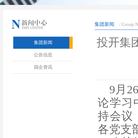
集团新闻
/ Group 
投开集
集团新闻
公告信息
国企资讯
9月2
论学习
持会议
各党支