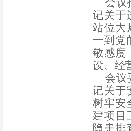
会议
记关于
站位大
一到党
敏感度
设、经
会议
记关于
树牢安
建项目
隐患排