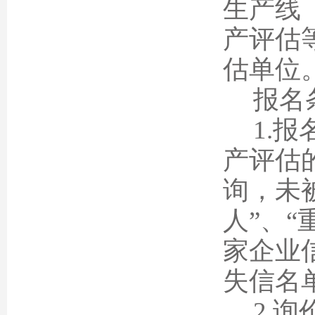
生产线（
产评估
估单位
报名
1.
产评估
询，未
人”、“
家企业
失信名
2.